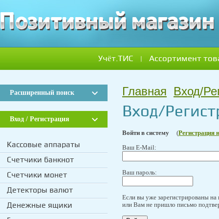
Учёт.ТИС
Ассортимент тов
Главная
Вход/Ре
Расширенный поиск
Вход/Регист
Вход / Регистрация
Войти в систему
(
Регистрация н
Кассовые аппараты
Ваш E-Mail:
Счетчики банкнот
Ваш пароль:
Счетчики монет
Детекторы валют
Если вы уже зарегистрированы на 
или Вам не пришло письмо подтве
Денежные ящики