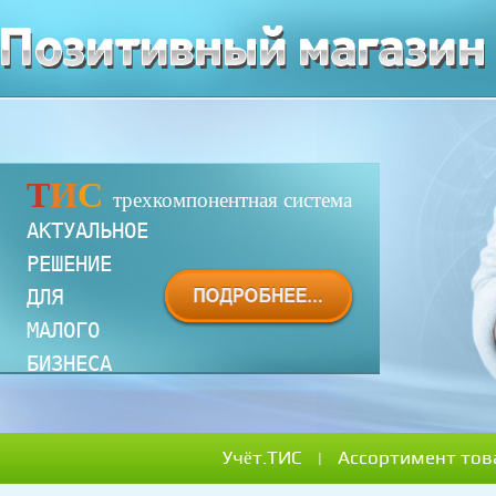
Т
И
С
трехкомпонентная система
АКТУАЛЬНОЕ 

РЕШЕНИЕ 

ДЛЯ 

МАЛОГО 

БИЗНЕСА
Учёт.ТИС
Ассортимент тов