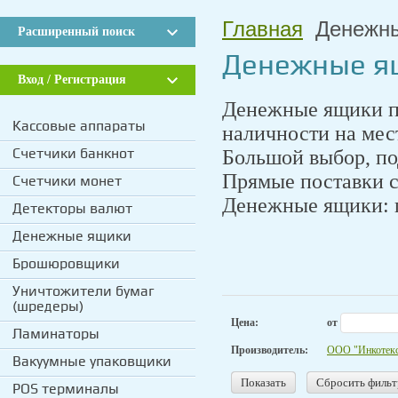
Главная
Денежны
Расширенный поиск
Денежные я
Вход / Регистрация
Денежные ящики п
Кассовые аппараты
наличности на мес
Большой выбор, по
Счетчики банкнот
Прямые поставки с 
Счетчики монет
Денежные ящики: п
Детекторы валют
Денежные ящики
Брошюровщики
Уничтожители бумаг
(шредеры)
Цена:
от
Ламинаторы
Производитель:
ООО "Инкотекс
Вакуумные упаковщики
Показать
Сбросить фильт
POS терминалы