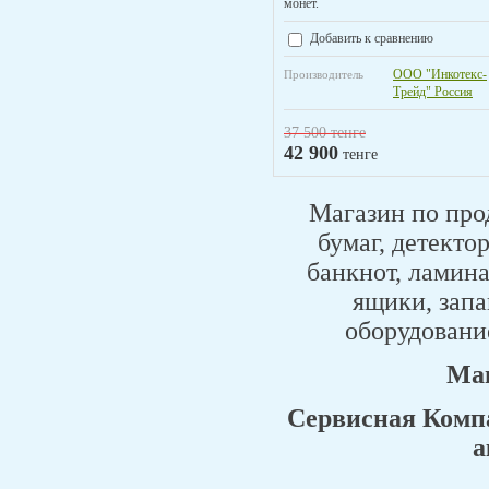
монет.
Добавить к сравнению
ООО "Инкотекс-
Производитель
Трейд" Россия
37 500
тенге
42 900
тенге
Магазин по пр
бумаг, детекто
банкнот, ламин
ящики, запа
оборудование
Маг
Сервисная Компа
а